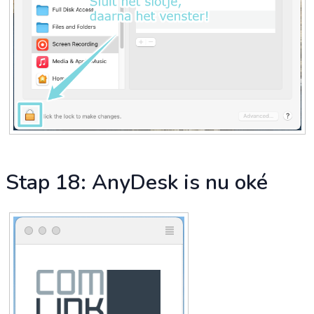
Stap 18: AnyDesk is nu oké